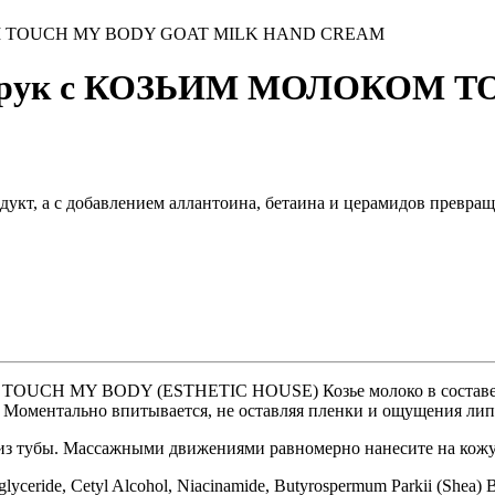
ОМ TOUCH MY BODY GOAT MILK HAND CREAM
я рук с КОЗЬИМ МОЛОКОМ 
укт, а с добавлением аллантоина, бетаина и церамидов превраща
H MY BODY (ESTHETIC HOUSE) Козье молоко в составе крем
. Моментально впитывается, не оставляя пленки и ощущения ли
из тубы. Массажными движениями равномерно нанесите на кожу 
glyceride, Cetyl Alcohol, Niacinamide, Butyrospermum Parkii (Shea) But