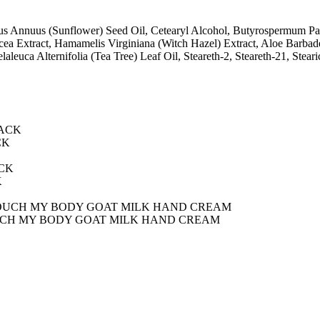
us Annuus (Sunflower) Seed Oil, Cetearyl Alcohol, Butyrospermum Parki
racea Extract, Hamamelis Virginiana (Witch Hazel) Extract, Aloe Barba
leuca Alternifolia (Tea Tree) Leaf Oil, Steareth-2, Steareth-21, Stearic
CK
K
OUCH MY BODY GOAT MILK HAND CREAM