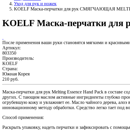
Уход для рук и ножек
KOELF Маска-перчатки для рук СМЯГЧАЮЩАЯ MELT
KOELF Маска-перчатки д
После применения ваши руки становятся мягкими и красивым
Артикул:
803350
Производитель:
KOELF
Страна:
Южная Корея
210 руб.
Маска-перчатки для рук Melting Essence Hand Pack в составе с
других. С тающим маслом активные ингридиенты глубоко прони
огрубевшую кожу и увлажняет ее. Масло чайного дерева, алоэ в
инновационному методу обработки. Средство легко тает под в
Способ применения:
Раскрыть упаковку, надеть перчатки и зафиксировать с помощь