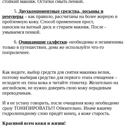
стойкий макияж. Остатки смыть пенкой.
5.
Двухкомпонентные средства, лосьоны и
ремувер
ы
– как правило, рассчитаны на более жирную и
проблемную кожу. Способ применения прост,
наносим на ватный диск и стираем макияж. После -
умываемся пенкой.
6.
Очищающие салфетки
- необходимы и незаменимы
только в путешествии, дома же используйте что-то
поприличнее.
Как видите, выбор средств для снятия макияжа велик,
поэтому выбирая средство для первого этапа очищения –
исходите их типа кожа и читайте этикетку. Желательно на
английском, не нужно доверять свою кожу нерадивым
переводчикам.
И я не устану говорить, после очищения кожу необходимо
сразу ТОНИЗИРОВАТЬ!!! Обязательно. Иначе вашему
гидролипидному слою придёт конец, а коже старость.
Красивой всем кожи и жизни!