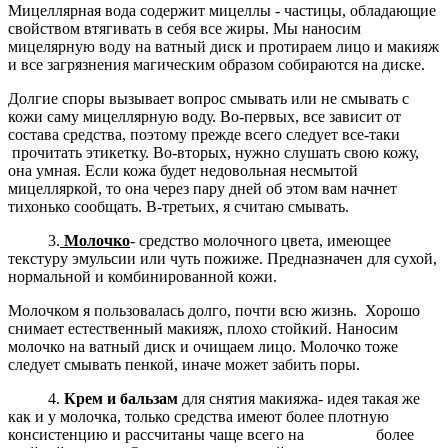
Мицеллярная вода содержит мицеллы - частицы, обладающие
свойством втягивать в себя все жиры. Мы наносим
мицелярную воду на ватный диск и протираем лицо и макияж
и все загрязнения магическим образом собираются на диске.
Долгие споры вызывает вопрос смывать или не смывать с
кожи саму мицеллярную воду. Во-первых, все зависит от
состава средства, поэтому прежде всего следует все-таки
прочитать этикетку. Во-вторых, нужно слушать свою кожу,
она умная. Если кожа будет недовольная несмытой
мицелляркой, то она через пару дней об этом вам начнет
тихонько сообщать. В-третьих, я считаю смывать.
3.
Молочко
- средство молочного цвета, имеющее
текстуру эмульсии или чуть пожиже. Предназначен для сухой,
нормальной и комбинированной кожи.
Молочком я пользовалась долго, почти всю жизнь. Хорошо
снимает естественный макияж, плохо стойкий. Наносим
молочко на ватный диск и очищаем лицо. Молочко тоже
следует смывать пенкой, иначе может забить поры.
4.
Крем и бальзам
для снятия макияжа- идея такая же
как и у молочка, только средства имеют более плотную
консистенцию и рассчитаны чаще всего на более