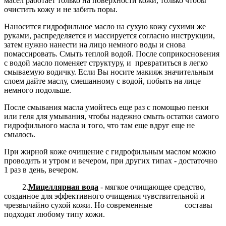
масел работает только на поверхности кожи, только чтобы
очистить кожу и не забить поры.
Наносится гидрофильное масло на сухую кожу сухими же
руками, распределяется и массируется согласно инструкции,
затем нужно нанести на лицо немного воды и снова
помассировать. Смыть теплой водой. После соприкосновения
с водой масло поменяет структуру, и превратиться в легко
смываемую водичку. Если Вы носите макияж значительным
слоем дайте маслу, смешанному с водой, побыть на лице
немного подольше.
После смывания масла умойтесь еще раз с помощью пенки
или геля для умывания, чтобы надежно смыть остатки самого
гидрофильного масла и того, что там еще вдруг еще не
смылось.
При жирной коже очищение с гидрофильным маслом можно
проводить и утром и вечером, при других типах - достаточно
1 раз в день, вечером.
2.
Мицеллярная вода
- мягкое очищающее средство,
созданное для эффективного очищения чувствительной и
чрезвычайно сухой кожи. Но современные составы
подходят любому типу кожи.